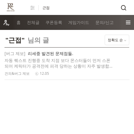
홈
전체글
쿠폰등록
게임가이드
문의/신고
"근접"
님의 글
정확도 순
[버그 제보]
리세중 발견된 문제점들.
자동 퀘스트 진행중 도착 지점 보다 몬스터들이 먼저 스폰
되어 케릭터가 공격전에 피격 당하는 상황이 자주 발생합
니다. 마을에서 퀘스트 진행중 간혈적인 팅김 현상이 발생
건의&버그 제보
12.05
하며 스토리 재생중 자막이 너무 빨리 지나갑니다. 퀘스트
몹중에 원거리 몬스터가있을 때 간혈적으로 자동 인식하지
않습니다.