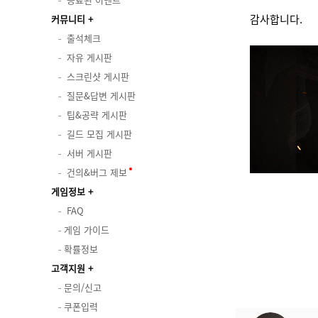
감사합니다.
커뮤니티
출석체크
자유 게시판
스크린샷 게시판
질문&답변 게시판
팁&공략 게시판
길드 모집 게시판
서버 게시판
건의&버그 제보
게임정보
FAQ
게임 가이드
확률정보
고객지원
문의/신고
쿠폰입력