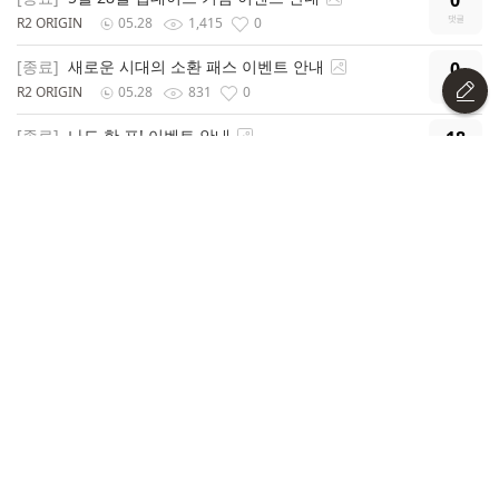
0
R2 ORIGIN
05.28
1,415
0
[종료]
새로운 시대의 소환 패스 이벤트 안내
0
R2 ORIGIN
05.28
831
0
[종료]
나도 한 표! 이벤트 안내
18
R2 ORIGIN
05.28
1,508
1
[종료]
고대 마법의 깨달음 지원 출석부 안내
0
R2 ORIGIN
05.21
696
0
[종료]
[카오스] 더 짙고 뒤틀린 혼돈 속으로! 이벤트 중간
3
순위 안내 (수정)
R2 ORIGIN
05.15
689
0
[종료]
돌아온 꿈의 황금향 패스 이벤트 안내
0
R2 ORIGIN
05.14
572
0
[종료]
서버 이전 기념 이벤트 안내
0
R2 ORIGIN
05.14
2,156
0