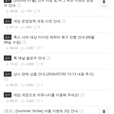
[2026년 07월] 건의 사항 및 버그 제보 이벤트 당첨
공지
0
자 안내
08.06
179
0
게임 운영정책 개정 사전 안내
공지
07.14
244
0
축소 서버 대상 미이전 캐릭터 복구 진행 안내 (06월
공지
08일 수정)
06.04
2,493
1
톡 채널 팔로우 안내
공지
10.23
4,930
0
상시 판매 상품 안내 (2026/07/30 13:13 내용 추가)
공지
09.25
4,862
1
게임 계정으로 커뮤니티를 이용해 주세요!
공지
09.25
2,065
1
[종료]
[Summer Strike] 여름 이벤트 2탄 안내
0