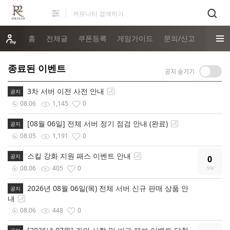
홈
전체글
쿠폰등록
게임가이드
문의/신고
종료된 이벤트
3차 서버 이전 사전 안내
공지
08.06
1,145
0
[08월 06일] 전체 서버 정기 점검 안내 (완료)
공지
08.05
1,191
0
스킬 강화 지원 패스 이벤트 안내
공지
0
08.06
405
0
2026년 08월 06일(목) 전체 서버 신규 판매 상품 안
공지
내
08.06
448
0