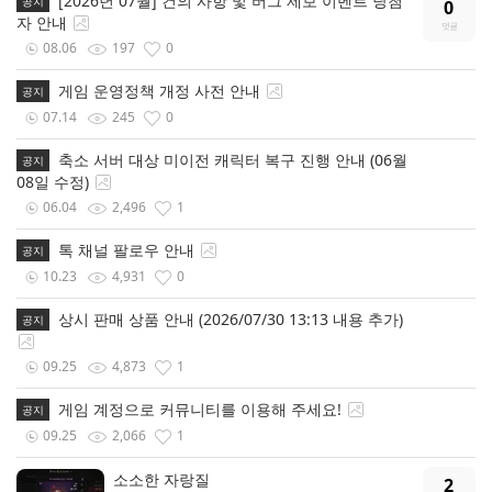
[2026년 07월] 건의 사항 및 버그 제보 이벤트 당첨
공지
0
자 안내
08.06
197
0
게임 운영정책 개정 사전 안내
공지
07.14
245
0
축소 서버 대상 미이전 캐릭터 복구 진행 안내 (06월
공지
08일 수정)
06.04
2,496
1
톡 채널 팔로우 안내
공지
10.23
4,931
0
상시 판매 상품 안내 (2026/07/30 13:13 내용 추가)
공지
09.25
4,873
1
게임 계정으로 커뮤니티를 이용해 주세요!
공지
09.25
2,066
1
소소한 자랑질
2