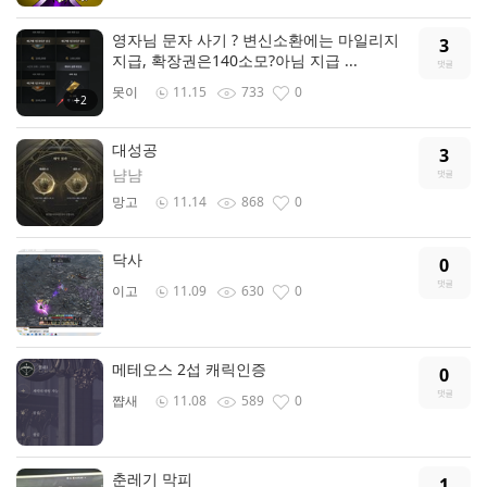
영자님 문자 사기 ? 변신소환에는 마일리지
3
지급, 확장권은140소모?아님 지급 ...
못이
11.15
733
0
+2
대성공
3
냠냠
망고
11.14
868
0
닥사
0
이고
11.09
630
0
메테오스 2섭 캐릭인증
0
쨥새
11.08
589
0
춘레기 막피
1