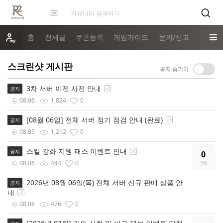
홈
전체글
쿠폰등록
게임가이드
문의/신고
스크린샷 게시판
3차 서버 이전 사전 안내
공지
08.06
1,824
0
[08월 06일] 전체 서버 정기 점검 안내 (완료)
공지
08.05
1,212
0
스킬 강화 지원 패스 이벤트 안내
공지
0
08.06
444
0
2026년 08월 06일(목) 전체 서버 신규 판매 상품 안
공지
내
08.06
476
0