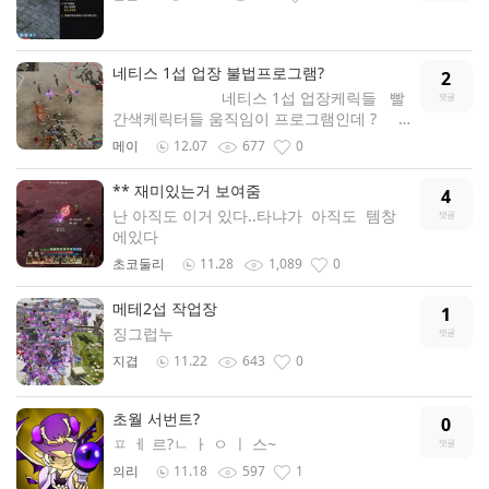
네티스 1섭 업장 불법프로그램?
2
네티스 1섭 업장케릭들 빨
간색케릭터들 움직임이 프로그램인데 ?
메이
12.07
677
0
** 재미있는거 보여줌
4
난 아직도 이거 있다..타냐가 아직도 템창
에있다
초코둘리
11.28
1,089
0
메테2섭 작업장
1
징그럽누
지겹
11.22
643
0
초월 서번트?
0
ㅍ ㅔ 르?ㄴ ㅏ ㅇ ㅣ 스~
의리
11.18
597
1