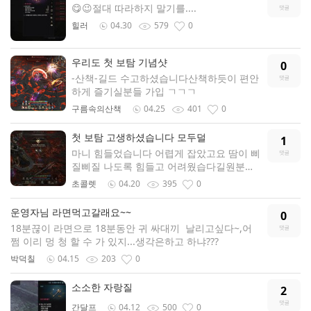
😋😉절대 따라하지 말기를....
힐러
04.30
579
0
우리도 첫 보탐 기념샷
0
-산책-길드 수고하셨습니다산책하듯이 편안
하게 즐기실분들 가입 ㄱㄱㄱ
구름속의산책
04.25
401
0
첫 보탐 고생하셨습니다 모두덜
1
마니 힘들었습니다 어렵게 잡았고요 땀이 삐
질삐질 나도록 힘들고 어려웠습다길원분들
고생하셨고 오늘은 푸욱 쉬세요
초콜렛
04.20
395
0
운영자님 라면먹고갈래요~~
0
18분끊이 라면으로 18분동안 귀 싸대끼 날리고싶다~,어
쩜 이리 멍 청 할 수 가 있지...생각은하고 하냐???
박덕칠
04.15
203
0
소소한 자랑질
2
간달프
04.12
500
0